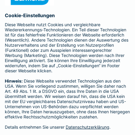
Affiliate-Partner werden
Barmenia ist Teil der BarmeniaGothaer
BELIEBTE SEITEN
Kranken-Zusatzversicherung
Tierversicherungen
Haftpflichtversicherung
Hausratversicherung
SERVICE
Adresse ändern
Schaden melden
Kilometerstandsmeldung
Serviceübersicht
Bleiben Sie in Kontakt