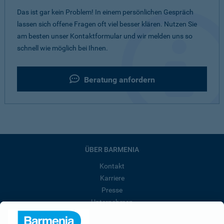
Das ist gar kein Problem! In einem persönlichen Gespräch
lassen sich offene Fragen oft viel besser klären. Nutzen Sie
am besten unser Kontaktformular und wir melden uns so
schnell wie möglich bei Ihnen.
Beratung anfordern
ÜBER BARMENIA
Kontakt
Karriere
Presse
Unternehmen
Anfahrt