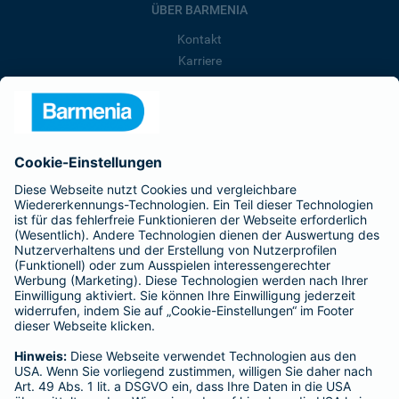
ÜBER BARMENIA
Kontakt
Karriere
Presse
Unternehmen
Anfahrt
Affiliate-Partner werden
Barmenia ist Teil der BarmeniaGothaer
BELIEBTE SEITEN
Kranken-Zusatzversicherung
Tierversicherungen
Haftpflichtversicherung
Hausratversicherung
SERVICE
Adresse ändern
Schaden melden