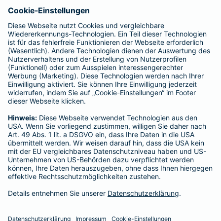
Affiliate-Partner werden
Barmenia ist Teil der BarmeniaGothaer
BELIEBTE SEITEN
Kranken-Zusatzversicherung
Tierversicherungen
Haftpflichtversicherung
Hausratversicherung
SERVICE
Adresse ändern
Schaden melden
Kilometerstandsmeldung
Serviceübersicht
Bleiben Sie in Kontakt